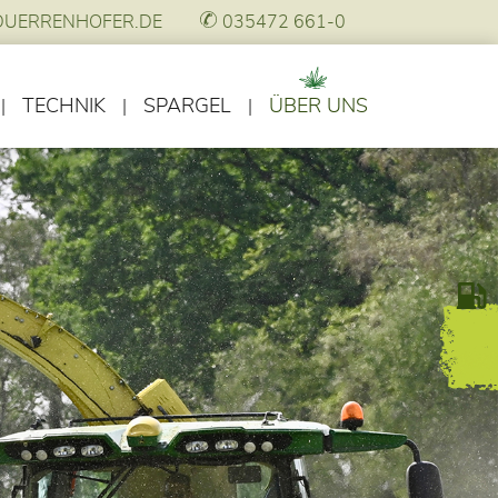
DUERRENHOFER.DE
035472 661-0
TECHNIK
SPARGEL
ÜBER UNS
|
|
|
Agrartechnik
Standorte
Historie
Gartentechnik
Jobs
Stellenmarkt
Angebote
Anbau
Veranstaltungen
Service
Merkmale & Klassen
Ansprechpartner
Geschichte
News
Kontakt