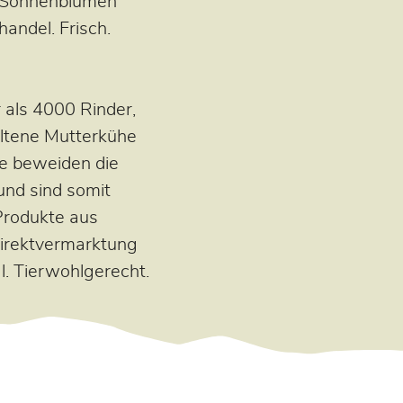
, Sonnenblumen
andel. Frisch.
als 4000 Rinder,
altene Mutterkühe
ie beweiden die
nd sind somit
 Produkte aus
Direktvermarktung
l. Tierwohlgerecht.